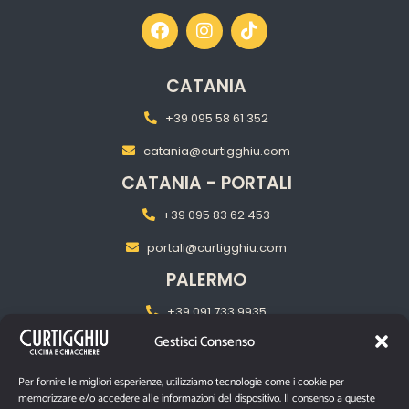
CATANIA
+39 095 58 61 352
catania@curtigghiu.com
CATANIA - PORTALI
+39 095 83 62 453
portali@curtigghiu.com
PALERMO
+39 091 733 9935
Gestisci Consenso
palermo@curtigghiu.com
MILANO
Per fornire le migliori esperienze, utilizziamo tecnologie come i cookie per
memorizzare e/o accedere alle informazioni del dispositivo. Il consenso a queste
‎+39 02 2217 5681