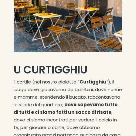
PRENOTA
PRENOTA
PRENOTA
ORDINA
ORDINA
ORDINA
U CURTIGGHIU
Il cortile (nel nostro dialetto “
Curtigghiu
“), il
luogo dove giocavamo da bambini, dove nonne
e mamme, stendendo il bucato, raccontavano
le storie del quartiere;
dove sapevamo tutto
di tutti e ci siamo fatti un sacco di risate
,
dove ci siamo incontrati per vedere il calcio in
tv, per giocare a carte, dove abbiamo
organizzato pranzi portando qualcosa da casa,