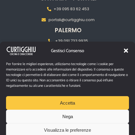
+39 095 83 62 453
portali@curtigghiu.com
PALERMO
+39 091 733 9935
Gestisci Consenso
palermo@curtigghiu.com
MILANO
Per fornire le migliori esperienze, utilizziamo tecnologie come i cookie per
memorizzare e/o accedere alle informazioni del dispositivo. Il consenso a queste
‎+39 02 2217 5681
tecnologie ci permetterà di elaborare dati come il comportamento di navigazione o
ID unici su questo sito. Non acconsentire o ritirare il consenso può influire
pasubiomilano@curtigghiu.com
negativamente su alcune caratteristiche e funzioni.
PRIVACY POLICY
Accetta
Nega
P.IVA IT03670480874
Visualizza le preferenze
Via Santa Filomena n° 10/12 – Catania, 95129