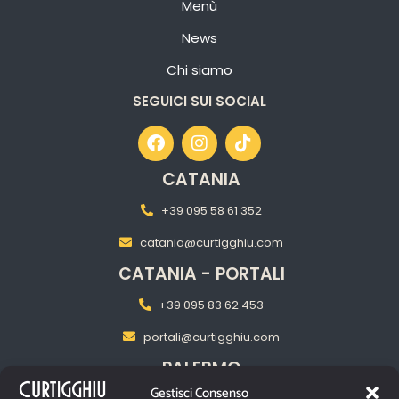
Menù
News
Chi siamo
SEGUICI SUI SOCIAL
CATANIA
+39 095 58 61 352
catania@curtigghiu.com
CATANIA - PORTALI
+39 095 83 62 453
portali@curtigghiu.com
PALERMO
Gestisci Consenso