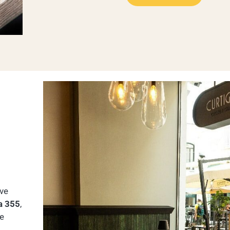
ove
a 355
,
le