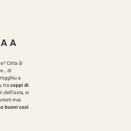
IA A
te? Città di
 e… di
rtigghiu a
, tra
coppi di
 dell’isola, si
vresti mai
to buoni così