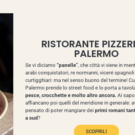
RISTORANTE PIZZER
PALERMO
Se vi diciamo
“panelle”
, che città vi viene in men
arabi conquistatori, re normanni, viceré spagnoli
curtigghiari: ma nel senso buono del termine! Cu
Palermo prende lo street food e lo porta a tavola
pesce, crocchette e molto altro ancora.
Ai sapori
affiancano poi quelli del meridione in generale: a
pensato di poter mangiare dei
primi romani tan
a sud
?
SCOPRILI