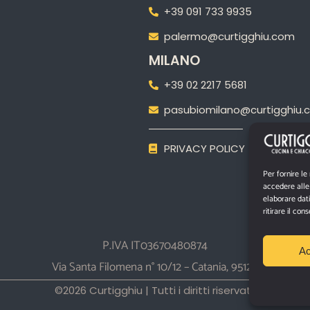
+39 091 733 9935
palermo@curtigghiu.com
MILANO
‎+39 02 2217 5681
pasubiomilano@curtigghiu.
PRIVACY POLICY
Per fornire le
accedere alle 
elaborare dat
ritirare il co
P.IVA IT03670480874
Ac
Via Santa Filomena n° 10/12 – Catania, 95129
©2026 Curtigghiu |
Tutti i diritti riservati.