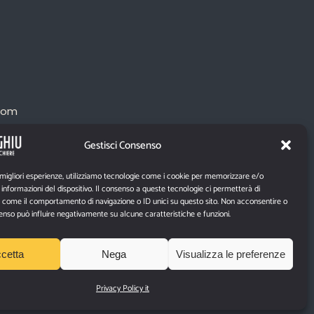
com
Gestisci Consenso
 migliori esperienze, utilizziamo tecnologie come i cookie per memorizzare e/o
informazioni del dispositivo. Il consenso a queste tecnologie ci permetterà di
i come il comportamento di navigazione o ID unici su questo sito. Non acconsentire o
nsenso può influire negativamente su alcune caratteristiche e funzioni.
cetta
Nega
Visualizza le preferenze
Privacy Policy it