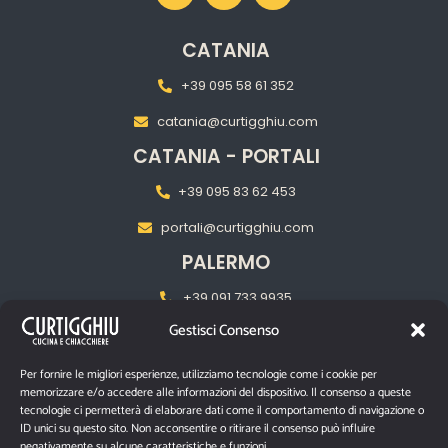
CATANIA
+39 095 58 61 352
catania@curtigghiu.com
CATANIA - PORTALI
+39 095 83 62 453
portali@curtigghiu.com
PALERMO
+39 091 733 9935
Gestisci Consenso
palermo@curtigghiu.com
MILANO
Per fornire le migliori esperienze, utilizziamo tecnologie come i cookie per
memorizzare e/o accedere alle informazioni del dispositivo. Il consenso a queste
‎+39 02 2217 5681
tecnologie ci permetterà di elaborare dati come il comportamento di navigazione o
ID unici su questo sito. Non acconsentire o ritirare il consenso può influire
pasubiomilano@curtigghiu.com
negativamente su alcune caratteristiche e funzioni.