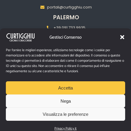
portali@curtigghiu.com
PALERMO
+39 091 733 9935
Gestisci Consenso
palermo@curtigghiu.com
MILANO
Per fornire le migliori esperienze, utilizziamo tecnologie come i cookie per
memorizzare e/o accedere alle informazioni del dispositivo. Il consenso a queste
‎+39 02 2217 5681
tecnologie ci permetterà di elaborare dati come il comportamento di navigazione o
ID unici su questo sito. Non acconsentire o ritirare il consenso può influire
pasubiomilano@curtigghiu.com
negativamente su alcune caratteristiche e funzioni.
PRIVACY POLICY
Accetta
Nega
P.IVA IT03670480874
Visualizza le preferenze
Via Santa Filomena n° 10/12 – Catania, 95129
©2026 Curtigghiu |
Tutti i diritti riservati.
Privacy Policy it