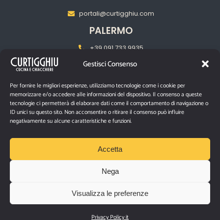
portali@curtigghiu.com
PALERMO
+39 091 733 9935
Gestisci Consenso
palermo@curtigghiu.com
MILANO
Per fornire le migliori esperienze, utilizziamo tecnologie come i cookie per
memorizzare e/o accedere alle informazioni del dispositivo. Il consenso a queste
‎+39 02 2217 5681
tecnologie ci permetterà di elaborare dati come il comportamento di navigazione o
ID unici su questo sito. Non acconsentire o ritirare il consenso può influire
pasubiomilano@curtigghiu.com
negativamente su alcune caratteristiche e funzioni.
PRIVACY POLICY
Accetta
Nega
P.IVA IT03670480874
Visualizza le preferenze
Via Santa Filomena n° 10/12 – Catania, 95129
©2026 Curtigghiu |
Tutti i diritti riservati.
Privacy Policy it