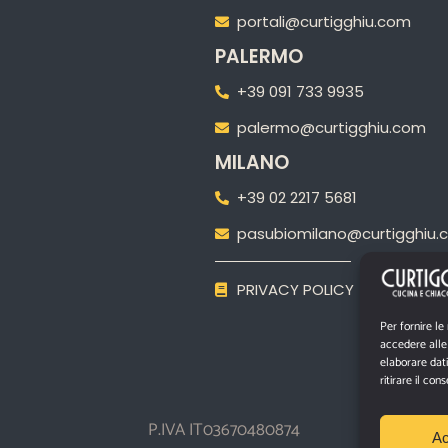
portali@curtigghiu.com
PALERMO
+39 091 733 9935
palermo@curtigghiu.com
MILANO
‎+39 02 2217 5681
pasubiomilano@curtigghiu.
PRIVACY POLICY
Per fornire le
accedere alle 
elaborare dat
ritirare il co
P.IVA IT03670480874
Ac