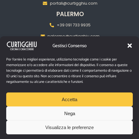
portali@curtigghiu.com
PALERMO
+39 091 733 9935
palermo@curtigghiu.com
Gestisci Consenso
MILANO
‎+39 02 2217 5681
Per fornire le migliori esperienze, utilizziamo tecnologie come i cookie per
memorizzare e/o accedere alle informazioni del dispositivo. Il consenso a queste
pasubiomilano@curtigghiu.com
tecnologie ci permetterà di elaborare dati come il comportamento di navigazione o
ID unici su questo sito. Non acconsentire o ritirare il consenso può influire
negativamente su alcune caratteristiche e funzioni.
PRIVACY POLICY
Accetta
P.IVA IT03670480874
Nega
Via Santa Filomena n° 10/12 – Catania, 95129
Visualizza le preferenze
©2026 Curtigghiu |
Tutti i diritti riservati.