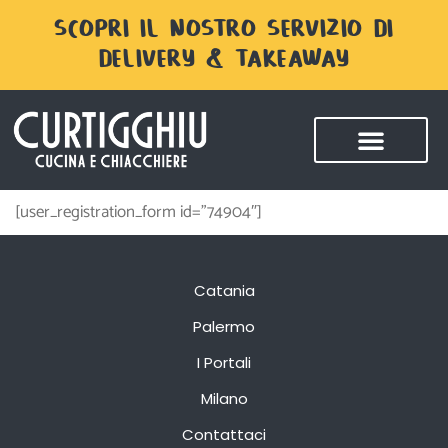
SCOPRI IL NOSTRO SERVIZIO DI
DELIVERY & TAKEAWAY
[user_registration_form id=”74904″]
Catania
Palermo
I Portali
Milano
Contattaci