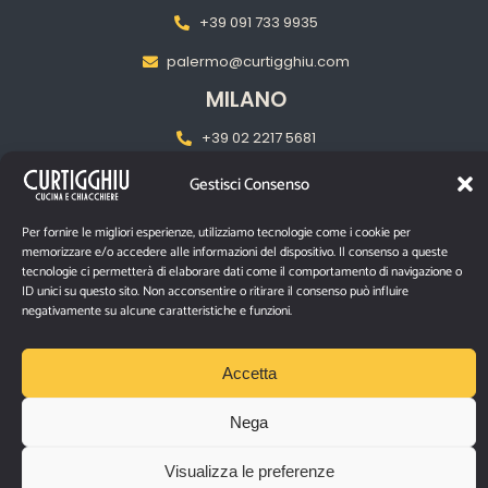
+39 091 733 9935
palermo@curtigghiu.com
MILANO
‎+39 02 2217 5681
pasubiomilano@curtigghiu.com
Gestisci Consenso
Per fornire le migliori esperienze, utilizziamo tecnologie come i cookie per
PRIVACY POLICY
memorizzare e/o accedere alle informazioni del dispositivo. Il consenso a queste
tecnologie ci permetterà di elaborare dati come il comportamento di navigazione o
ID unici su questo sito. Non acconsentire o ritirare il consenso può influire
negativamente su alcune caratteristiche e funzioni.
P.IVA IT03670480874
Via Santa Filomena n° 10/12 – Catania, 95129
Accetta
©2026 Curtigghiu |
Tutti i diritti riservati.
Nega
Visualizza le preferenze