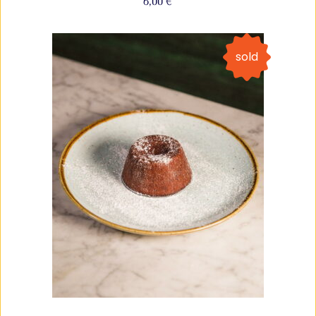
6,00
€
sold