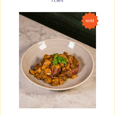
13,50
€
sold