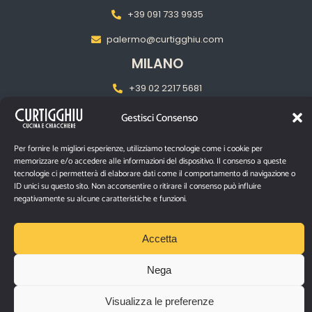
+39 091 733 9935
palermo@curtigghiu.com
MILANO
‎+39 02 2217 5681
pasubiomilano@curtigghiu.com
Gestisci Consenso
Per fornire le migliori esperienze, utilizziamo tecnologie come i cookie per
PRIVACY POLICY
memorizzare e/o accedere alle informazioni del dispositivo. Il consenso a queste
tecnologie ci permetterà di elaborare dati come il comportamento di navigazione o
ID unici su questo sito. Non acconsentire o ritirare il consenso può influire
negativamente su alcune caratteristiche e funzioni.
P.IVA IT03670480874
Via Santa Filomena n° 10/12 – Catania, 95129
Accetta
©2026 Curtigghiu |
Tutti i diritti riservati.
Nega
Visualizza le preferenze