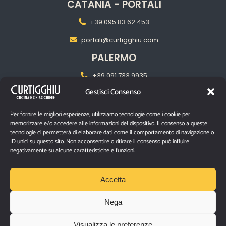
CATANIA - PORTALI
+39 095 83 62 453
portali@curtigghiu.com
PALERMO
+39 091 733 9935
Gestisci Consenso
palermo@curtigghiu.com
MILANO
Per fornire le migliori esperienze, utilizziamo tecnologie come i cookie per
memorizzare e/o accedere alle informazioni del dispositivo. Il consenso a queste
‎+39 02 2217 5681
tecnologie ci permetterà di elaborare dati come il comportamento di navigazione o
ID unici su questo sito. Non acconsentire o ritirare il consenso può influire
pasubiomilano@curtigghiu.com
negativamente su alcune caratteristiche e funzioni.
PRIVACY POLICY
Accetta
Nega
P.IVA IT03670480874
Visualizza le preferenze