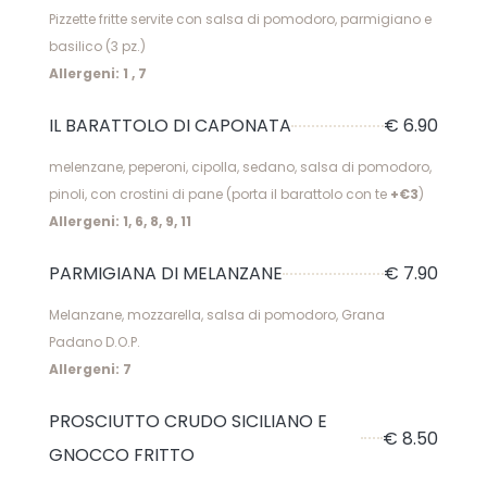
Pizzette fritte servite con salsa di pomodoro, parmigiano e
basilico (3 pz.)
Allergeni: 1 , 7
IL BARATTOLO DI CAPONATA
€ 6.90
melenzane, peperoni, cipolla, sedano, salsa di pomodoro,
pinoli, con crostini di pane (porta il barattolo con te
+€3
)
Allergeni: 1, 6, 8, 9, 11
PARMIGIANA DI MELANZANE
€ 7.90
Melanzane, mozzarella, salsa di pomodoro, Grana
Padano D.O.P.
Allergeni: 7
PROSCIUTTO CRUDO SICILIANO E
€ 8.50
GNOCCO FRITTO