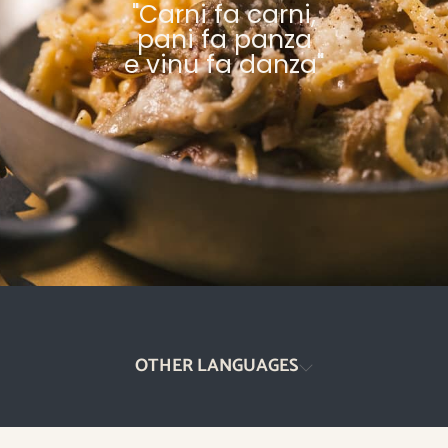
"Carni fa carni,
pani fa panza
e vinu fa danza"
OTHER LANGUAGES