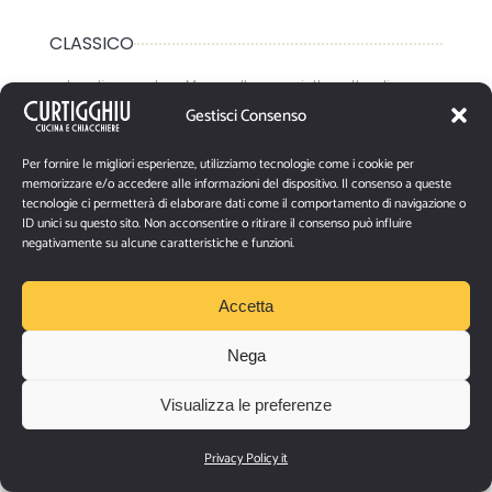
CLASSICO
salsa di pomodoro, Mozzarella, prosciutto cotto, olive.
Gestisci Consenso
Allergeni: 1, 6, 7, 9, 11
MAIALINO NOSTRANO
Per fornire le migliori esperienze, utilizziamo tecnologie come i cookie per
memorizzare e/o accedere alle informazioni del dispositivo. Il consenso a queste
tecnologie ci permetterà di elaborare dati come il comportamento di navigazione o
Bocconcini di mozzarella, provola affumicata, ragù di
ID unici su questo sito. Non acconsentire o ritirare il consenso può influire
maiale.
negativamente su alcune caratteristiche e funzioni.
Allergeni: 1 , 6, 7, 9, 11
Accetta
ALLA ZUCCA
Nega
Bocconcini di mozzarella, zucca a tocchetti, verdure
selvatiche e mandorle tostate.
Visualizza le preferenze
Allergeni: 1, 6, 7, 8, 11
Privacy Policy it
PATATE E SALSICCIA