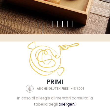
PRIMI
ANCHE GLUTEN FREE [+ € 1,00]
In caso di allergie alimentari consulta la
tabella degli
allergeni
.